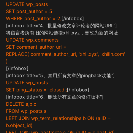
UPDATE wp_posts
SET post_author = 5
WHERE post_author = 2;
[/infobox]
[infobox title="4、批量修改文章评论者的网站URL"]
将留言者所有旧的网站链接xhll.xyz，更改为新的网址
UPDATE wp_comments
SET comment_author_url =
REPLACE( comment_author_url, 'xhll.xyz', 'xhllin.com'
)
[/infobox]
[infobox title="5、禁用所有文章的pingback功能"]
UPDATE wp_posts
SET ping_status = 'closed';
[/infobox]
[infobox title="6、删除所有文章的修订版本"]
DELETE a,b,c
FROM wp_posts a
LEFT JOIN wp_term_relationships b ON (a.ID =
b.object_id)
LEFT JOIN wp_postmeta c ON (a.ID = c.post_id)