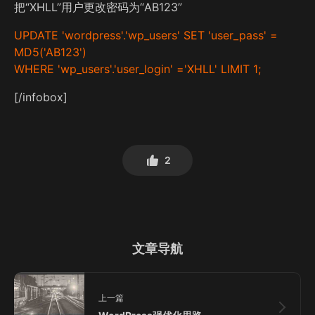
把“XHLL”用户更改密码为“AB123”
UPDATE 'wordpress'.'wp_users' SET 'user_pass' =
MD5('AB123')
WHERE 'wp_users'.'user_login' ='XHLL' LIMIT 1;
[/infobox]
2
文章导航
上一篇