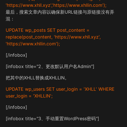
'https://www.xhll.xyz','https://www.xhllin.com');
最后，搜索文章内容以确保新URL链接与原链接没有弄
混：
UPDATE wp_posts SET post_content =
replace(post_content, 'https://www.xhll.xyz',
'https://www.xhllin.com');
[/infobox]
[infobox title="2、更改默认用户名Admin"]
把其中的XHLL替换成XHLLIN。
UPDATE wp_users SET user_login = 'XHLL' WHERE
user_login = 'XHLLIN';
[/infobox]
[infobox title="3、手动重置WordPress密码"]