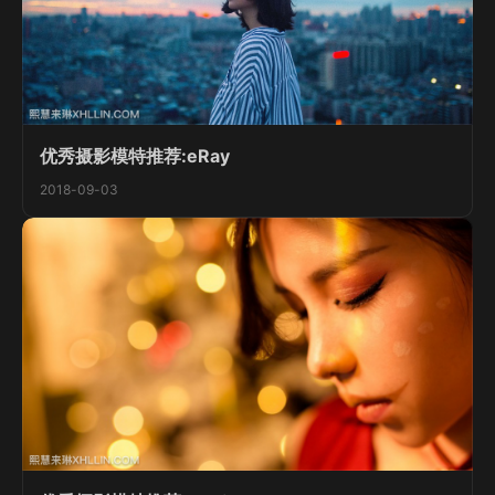
优秀摄影模特推荐:eRay
2018-09-03