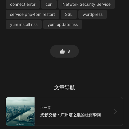
connect error
curl
Network Security Service
service php-fpm restart
SSL
wordpress
yum install nss
yum update nss
8
文章导航
上一篇
光影交错：广州塔之巅的壮丽瞬间